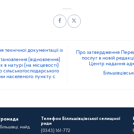
 технічної документації із
Про затвердження Перел
послуг в новій редакці
тановлення (відновлення)
Центр надання адм
 в натурі (на місцевості)
о сільськогосподарського
Більшівцівсь
и населеного пункту с.
Телефон Білльшівцівської селищної
 громада
ради
Більшівці, майд.
(0343) 161-772