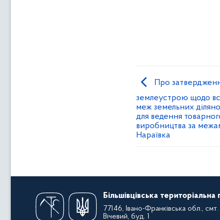
Про затвердження
землеустрою щодо вс
меж земельних ділянок
для ведення товарног
виробництва за межам
Нараївка
Більшівцівська територіальна
77146, Івано-Франківська обл., смт. 
Вічевий, буд. 1