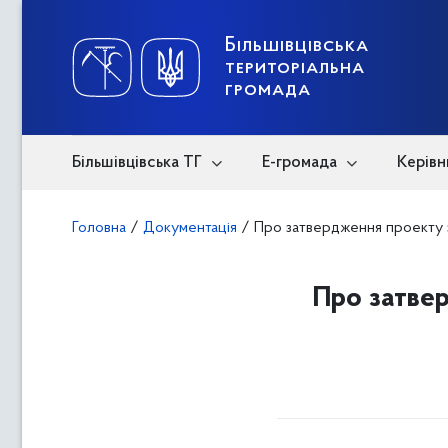
Skip
to
content
Більшівцівська
територіальна
громада
Більшівцівська ТГ
Е-громада
Керівн
Головна
/
Документація
/
Про затвердження проекту
Про затве