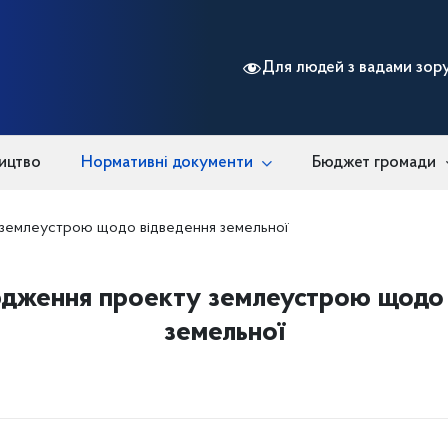
Для людей з вадами зор
ицтво
Нормативні документи
Бюджет громади
 землеустрою щодо відведення земельної
рдження проекту землеустрою щодо 
земельної