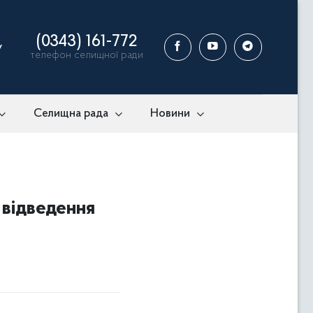
(0343) 161-772
у
телефон селищної ради
Селищна рада
Новини
відведення