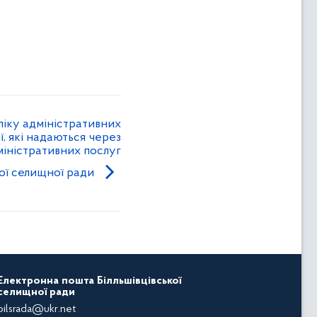
іку адміністративних
ї, які надаються через
іністративних послуг
кої селищної ради
Електронна пошта Білльшівцівської
селищної ради
bilsrada@ukr.net