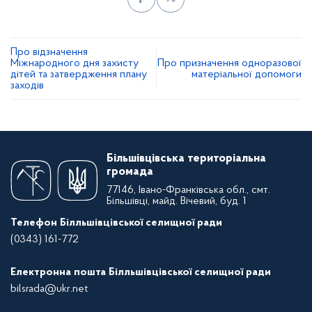
Про відзначення
Міжнародного дня захисту
Про призначення одноразової
дітей та затвердження плану
матеріальної допомоги
заходів
Більшівцівська територіальна
громада
77146, Івано-Франківська обл., смт.
Більшівці, майд. Вічевий, буд. 1
Телефон Білльшівцівської селищної ради
(0343) 161-772
Електронна пошта Білльшівцівської селищної ради
bilsrada@ukr.net