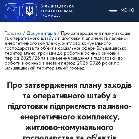
Skip
Більшівцівська
to
МЕНЮ
територіальна
content
громада
Головна
/
Документація
/
Про затвердження плану заходів
та оперативного штабу з підготовки підприємств паливно-
енергетичного комплексу, житлово-комунального
господарства та об’єктів соціальної сфери Більшівцівської
територіальної громади до роботи в осінньо-зимовий
період 2025/26 та визначення завдання з підготовки до
роботи в осінньо-зимовий період 2025-2026 років по
Більшівцівській територіальній громаді
Про затвердження плану заходів
та оперативного штабу з
підготовки підприємств паливно-
енергетичного комплексу,
житлово-комунального
господарства та об’єктів