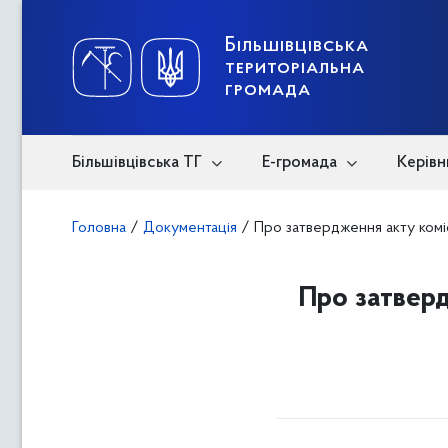
Skip
to
content
Більшівцівська
територіальна
громада
Більшівцівська ТГ
Е-громада
Керівн
Головна
/
Документація
/
Про затвердження акту коміс
Про затверд