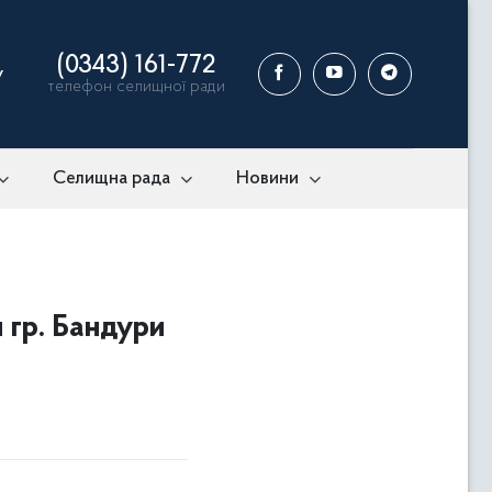
(0343) 161-772
у
телефон селищної ради
Селищна рада
Новини
 гр. Бандури