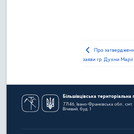
Про затвердження
заяви гр. Духни Марії
Більшівцівська територіальна
77146, Івано-Франківська обл., смт. 
Вічевий, буд. 1