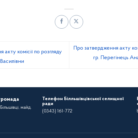
Про затвердження акту ком
 акту комісії по розгляду
гр. Перегінець Ана
 Василівни
Телефон Білльшівцівської селищної
 громада
ради
Більшівці, майд.
(0343) 161-772