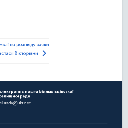
ісії по розгляду заяви
стасії Вікторівни
Електронна пошта Білльшівцівської
селищної ради
bilsrada@ukr.net