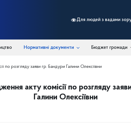
Для людей з вадами зор
ицтво
Нормативні документи
Бюджет громади
ії по розгляду заяви гр. Бандури Галини Олексіївни
ження акту комісії по розгляду заяви
Галини Олексіївни