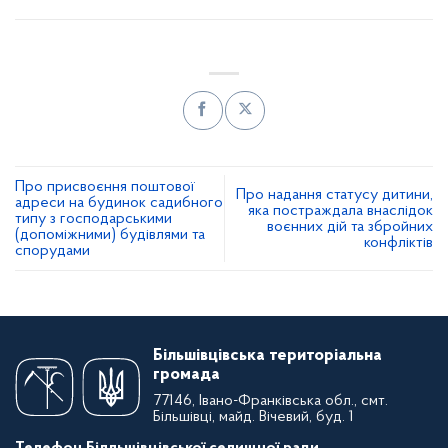
Про присвоєння поштової
Про надання статусу дитини,
адреси на будинок садибного
яка постраждала внаслідок
типу з господарськими
воєнних дій та збройних
(допоміжними) будівлями та
конфліктів
спорудами
Більшівцівська територіальна
громада
77146, Івано-Франківська обл., смт.
Більшівці, майд. Вічевий, буд. 1
Телефон Білльшівцівської селищної ради