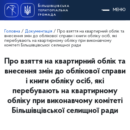
Skip
Більшівцівська
to
МЕНЮ
територіальна
content
громада
Головна
/
Документація
/
Про взяття на квартирний облік та
внесення змін до облікової справи і книги обліку осіб, які
перебувають на квартирному обліку при виконавчому
комітеті Більшівцівської селищної ради
Про взяття на квартирний облік та
внесення змін до облікової справи
і книги обліку осіб, які
перебувають на квартирному
обліку при виконавчому комітеті
Більшівцівської селищної ради