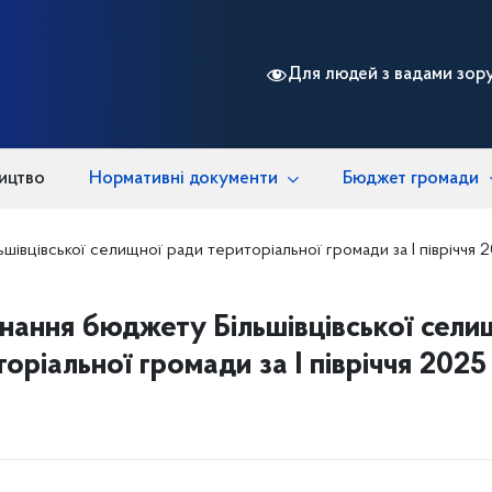
Для людей з вадами зор
ицтво
Нормативні документи
Бюджет громади
івцівської селищної ради територіальної громади за І півріччя 
нання бюджету Більшівцівської сели
торіальної громади за І півріччя 2025