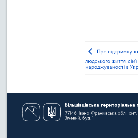
Про підтримку ін
людського життя, сім’ї
народжуваності в Укр
Більшівцівська територіальна
77146, Івано-Франківська обл., смт. 
Вічевий, буд. 1