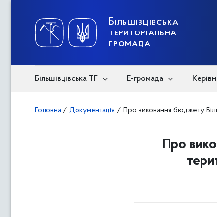
Skip
to
content
Більшівцівська
територіальна
громада
Більшівцівська ТГ
Е-громада
Керівн
Головна
/
Документація
/
Про виконання бюджету Більш
Про вико
тери