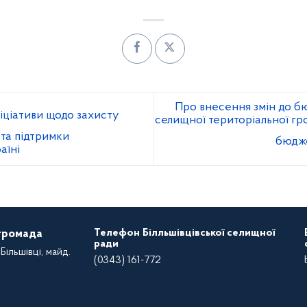
Про внесення змін до бю
іціативи щодо захисту
селищної територіальної гро
 та підтримки
бюдж
аїні
Телефон Білльшівцівської селищної
 громада
ради
Більшівці, майд.
(0343) 161-772