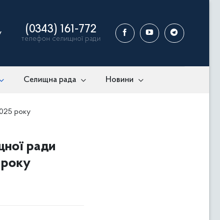
(0343) 161-772
у
телефон селищної ради
Селищна рада
Новини
2025 року
щної ради
 року