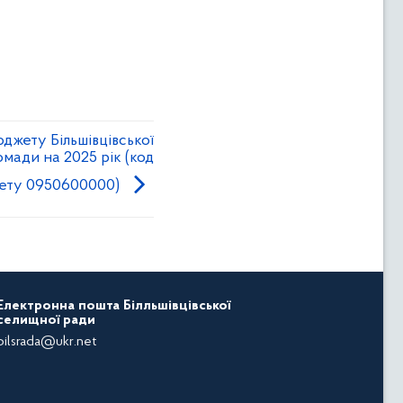
джету Більшівцівської
мади на 2025 рік (код
ету 0950600000)
Електронна пошта Білльшівцівської
селищної ради
bilsrada@ukr.net