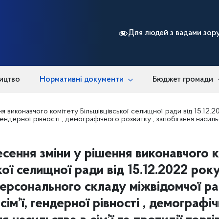
Для людей з вадами зор
ицтво
Нормативні документи
Бюджет громади
ня виконавчого комітету Більшівцівської селищної ради від 15.1
ендерної рівності , демографічного розвитку , запобігання насильс
сення зміни у рішення виконавчого 
кої селищної ради від 15.12.2022 р
ерсонального складу міжвідомчої р
сім’ї, гендерної рівності , демограф