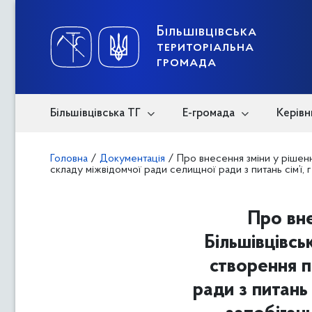
Skip
to
content
Більшівцівська
територіальна
громада
Більшівцівська ТГ
Е-громада
Керівн
Головна
/
Документація
/
Про внесення зміни у рішен
складу міжвідомчої ради селищної ради з питань сім’ї, г
Про вне
Більшівцівсь
створення п
ради з питань 