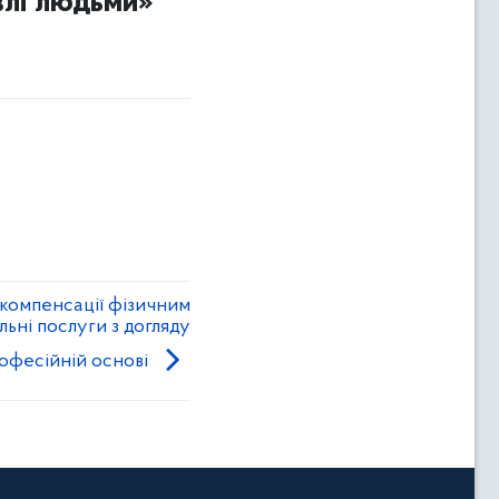
івлі людьми»
 компенсації фізичним
льні послуги з догляду
офесійній основі