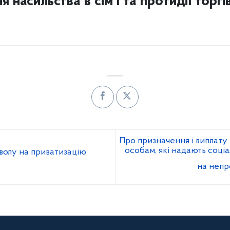
ня насильства в сім’ї та протидії торг
Про призначення і виплату
особам, які надають соціа
волу на приватизацію
на непр