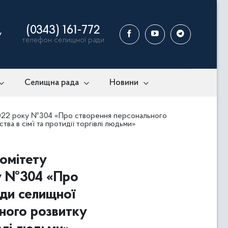
(0343) 161-772
у
телефон селищної ради
Селищна рада
Новини
2.2022 року №304 «Про створення персонального
тва в сім’ї та протидії торгівлі людьми»
комітету
оку №304 «Про
ади селищної
ічного розвитку