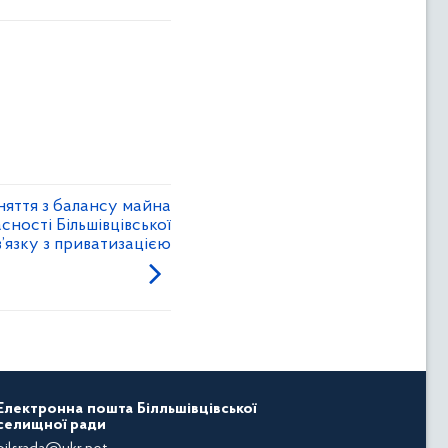
няття з балансу майна
сності Більшівцівської
в’язку з приватизацією
Електронна пошта Білльшівцівської
селищної ради