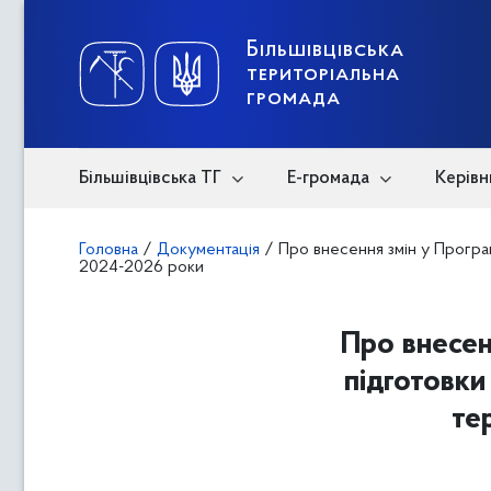
Skip
to
content
Більшівцівська
територіальна
громада
Більшівцівська ТГ
Е-громада
Керівн
Головна
/
Документація
/
Про внесення змін у Програм
2024-2026 роки
Про внесен
підготовки
те