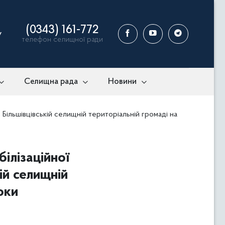
(0343) 161-772
у
телефон селищної ради
Селищна рада
Новини
Більшівцівській селищній територіальній громаді на
ілізаційної
ій селищній
оки