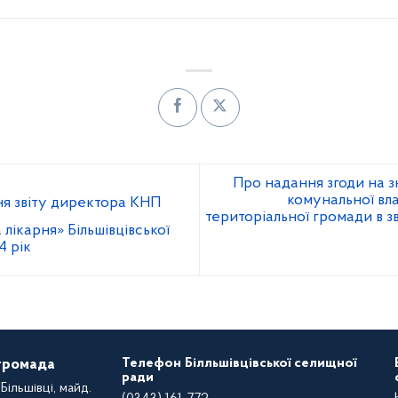
Про надання згоди на з
комунальної вла
я звіту директора КНП
територіальної громади в з
 лікарня» Більшівцівської
4 рік
Телефон Білльшівцівської селищної
 громада
ради
Більшівці, майд.