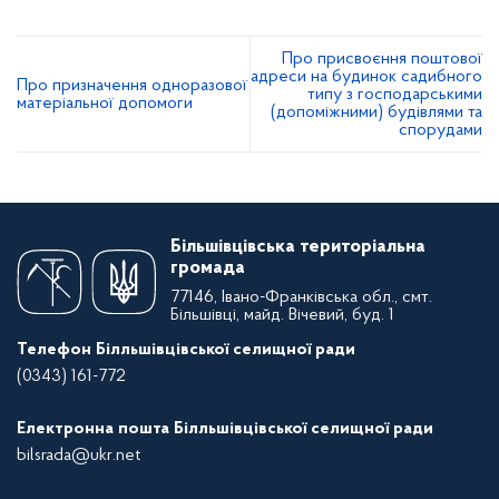
Про присвоєння поштової
адреси на будинок садибного
Про призначення одноразової
типу з господарськими
матеріальної допомоги
(допоміжними) будівлями та
спорудами
Більшівцівська територіальна
громада
77146, Івано-Франківська обл., смт.
Більшівці, майд. Вічевий, буд. 1
Телефон Білльшівцівської селищної ради
(0343) 161-772
Електронна пошта Білльшівцівської селищної ради
bilsrada@ukr.net