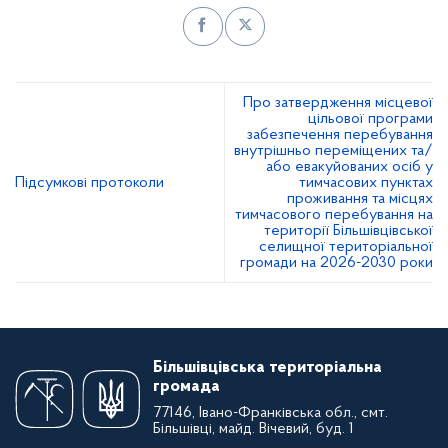
Про затвердження місцевої
цільової програми
забезпечення перебування
внутрішньо переміщених та/
або евакуйованих осіб у
Підсумкові протоколи
тимчасових пунктах
проживання та місцях
тимчасового перебування на
території Більшівцівської
селищної територіальної
громади на 2026-2030 роки
Більшівцівська територіальна
громада
77146, Івано-Франківська обл., смт.
Більшівці, майд. Вічевий, буд. 1