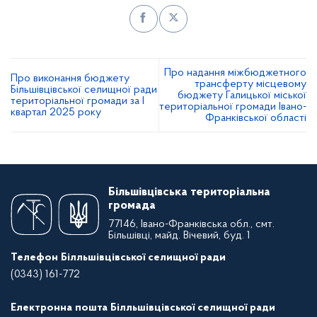
Про надання міжбюджетного
Про виконання бюджету
трансферту місцевому
Більшівцівської селищної ради
бюджету Галицької міської
територіальної громади за І
територіальної громади Івано-
квартал 2025 року
Франківської області
Більшівцівська територіальна
громада
77146, Івано-Франківська обл., смт.
Більшівці, майд. Вічевий, буд. 1
Телефон Білльшівцівської селищної ради
(0343) 161-772
Електронна пошта Білльшівцівської селищної ради