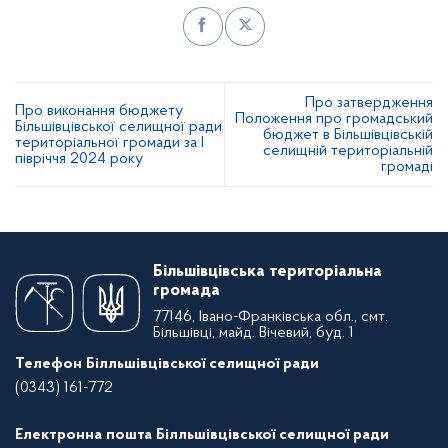
Про затвердження
Про виконання бюджету
Положення про громадський
Більшівцівської селищної ради
бюджет в Більшівцівській
територіальної громади за І
селищній територіальній
півріччя 2024 року
громаді
Більшівцівська територіальна
громада
77146, Івано-Франківська обл., смт.
Більшівці, майд. Вічевий, буд. 1
Телефон Білльшівцівської селищної ради
(0343) 161-772
Електронна пошта Білльшівцівської селищної ради