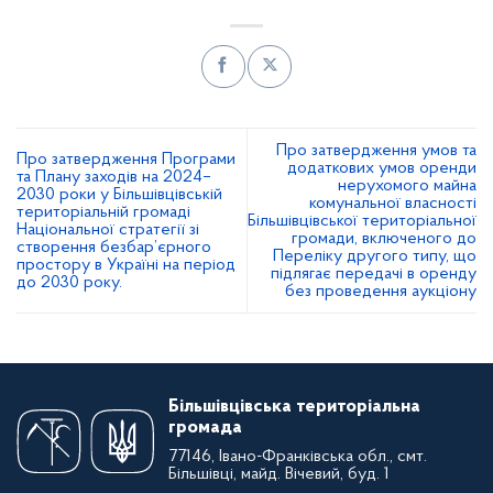
Про затвердження умов та
Про затвердження Програми
додаткових умов оренди
та Плану заходів на 2024–
нерухомого майна
2030 роки у Більшівцівській
комунальної власності
територіальній громаді
Більшівцівської територіальної
Національної стратегії зі
громади, включеного до
створення безбар’єрного
Переліку другого типу, що
простору в Україні на період
підлягає передачі в оренду
до 2030 року.
без проведення аукціону
Більшівцівська територіальна
громада
77146, Івано-Франківська обл., смт.
Більшівці, майд. Вічевий, буд. 1