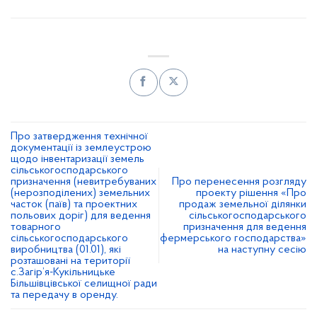
Про затвердження технічної
документації із землеустрою
щодо інвентаризації земель
сільськогосподарського
призначення (невитребуваних
Про перенесення розгляду
(нерозподілених) земельних
проекту рішення «Про
часток (паїв) та проектних
продаж земельної ділянки
польових доріг) для ведення
сільськогосподарського
товарного
призначення для ведення
сільськогосподарського
фермерського господарства»
виробництва (01.01), які
на наступну сесію
розташовані на території
с.Загір’я-Кукільницьке
Більшівцівської селищної ради
та передачу в оренду.