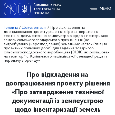
Skip
Більшівцівська
to
МЕНЮ
територіальна
content
громада
Головна
/
Документація
/
Про відкладення на
доопрацювання проекту рішення «Про затвердження
технічної документації із землеустрою щодо інвентаризації
земель сільськогосподарського призначення (не
витребуваних (нерозподілених) земельних часток (паїв) та
проектних польових доріг) для ведення товарного
сільськогосподарського виробництва (01.010, які розташовані
на території с. Кукільники Більшівцівської селищної ради та
передачу в оренду»
Про відкладення на
доопрацювання проекту рішення
«Про затвердження технічної
документації із землеустрою
щодо інвентаризації земель