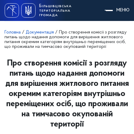
Skip
Більшівцівська
to
МЕНЮ
територіальна
content
громада
Головна
/
Документація
/
Про створення комісії з розгляду
питань щодо надання допомоги для вирішення житлового
питання окремим категоріям внутрішньо переміщених осіб,
що проживали на тимчасово окупованій території
Про створення комісії з розгляду
питань щодо надання допомоги
для вирішення житлового питання
окремим категоріям внутрішньо
переміщених осіб, що проживали
на тимчасово окупованій
території