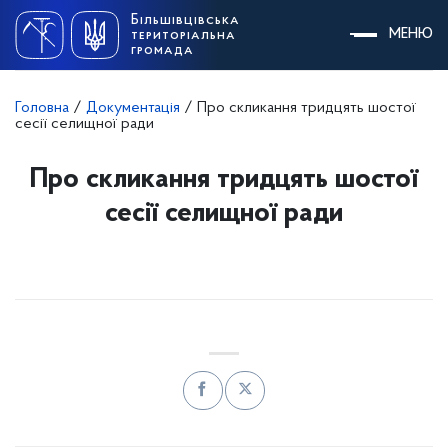
Skip
Більшівцівська
to
МЕНЮ
територіальна
content
громада
Головна
/
Документація
/
Про скликання тридцять шостої
сесії селищної ради
Про скликання тридцять шостої
сесії селищної ради