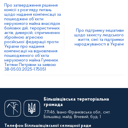
Про затвердження рішення
комісії з розгляду питань
щодо надання компенсації за
пошкоджені об’єкти
нерухомого майна внаслідок
бойових дій, терористичних
Про підтримку ініціативи
актів, диверсій, спричинених
щодо захисту людського
збройною агресією
життя, сім’ї та підтримки
російської федерації проти
народжуваності в Україні
України про надання
компенсації на відновлення
пошкодженого об’єкта
нерухомого майна Гуменюк
Тетяни Петрівни за заявою
ЗВ-05.03.2025-175051
Більшівцівська територіальна
громада
77146, Івано-Франківська обл., смт.
Більшівці, майд. Вічевий, буд. 1
Телефон Білльшівцівської селищної ради