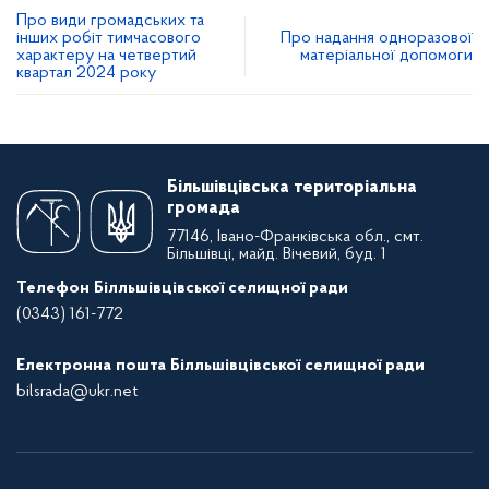
Про види громадських та
інших робіт тимчасового
Про надання одноразової
характеру на четвертий
матеріальної допомоги
квартал 2024 року
Більшівцівська територіальна
громада
77146, Івано-Франківська обл., смт.
Більшівці, майд. Вічевий, буд. 1
Телефон Білльшівцівської селищної ради
(0343) 161-772
Електронна пошта Білльшівцівської селищної ради
bilsrada@ukr.net