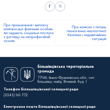
Про призначення і виплату
Про комісію з питань
компенсації фізичним особам,
техногенно-екологічної
які надають соціальні послуги
безпеки і надзвичайних
з догляду на непрофесійній
ситуацій
основі
Більшівцівська територіальна
громада
77146, Івано-Франківська обл., смт.
Більшівці, майд. Вічевий, буд. 1
Телефон Білльшівцівської селищної ради
(0343) 161-772
Електронна пошта Білльшівцівської селищної ради