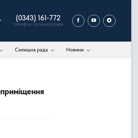
(0343) 161-772
у
телефон селищної ради
Селищна рада
Новини
 приміщення