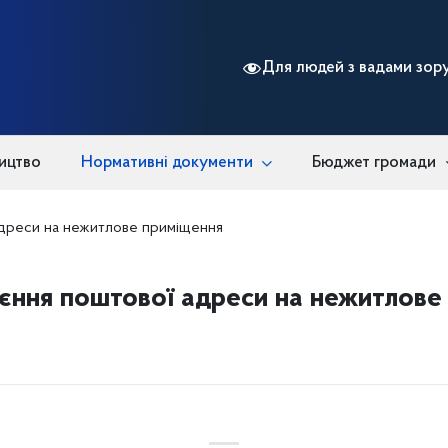
Для людей з вадами зор
ицтво
Нормативні документи
Бюджет громади
дреси на нежитлове приміщення
єння поштової адреси на нежитлове