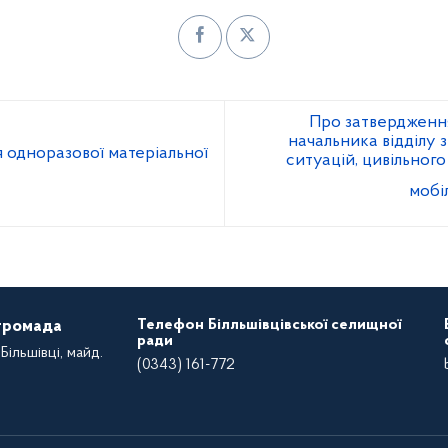
Про затвердження
начальника відділу 
 одноразової матеріальної
ситуацій, цивільног
мобі
Телефон Білльшівцівської селищної
 громада
ради
Більшівці, майд.
(0343) 161-772