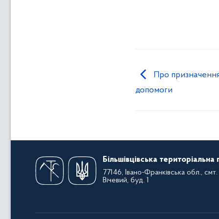
Про призначення
допомоги
Більшівцівська територіальна
77146, Івано-Франківська обл., смт. 
Вічевий, буд. 1