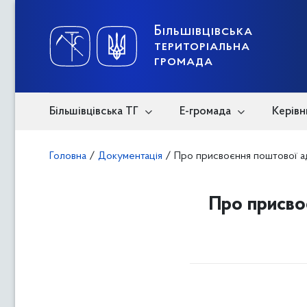
Skip
to
content
Більшівцівська
територіальна
громада
Більшівцівська ТГ
Е-громада
Керівн
Головна
/
Документація
/
Про присвоєння поштової а
Про присво