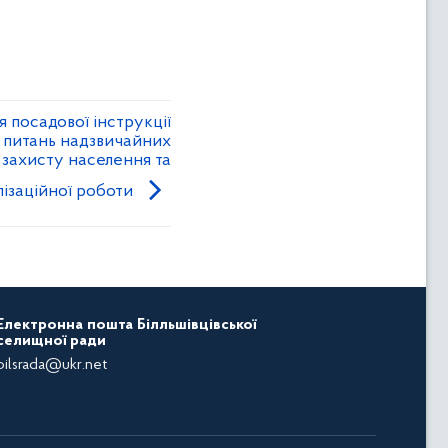
 посадової інструкції
з питань надзвичайних
о захисту населення та
лізаційної роботи
Електронна пошта Білльшівцівської
селищної ради
bilsrada@ukr.net