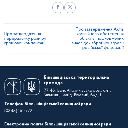
Про затвердження Актів
Про затвердження
комісійного обстеження
перерахунку розміру
об’єктів, пошкоджених
грошової компенсації
внаслідок збройної агресії
російської федерації
Більшівцівська територіальна
громада
77146, Івано-Франківська обл., смт.
Більшівці, майд. Вічевий, буд. 1
Телефон Білльшівцівської селищної ради
(0343) 161-772
Електронна пошта Білльшівцівської селищної ради