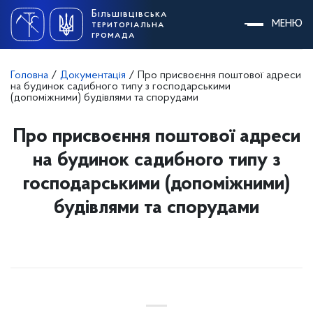
Skip
Більшівцівська
to
МЕНЮ
територіальна
content
громада
Головна
/
Документація
/
Про присвоєння поштової адреси
на будинок садибного типу з господарськими
(допоміжними) будівлями та спорудами
Про присвоєння поштової адреси
на будинок садибного типу з
господарськими (допоміжними)
будівлями та спорудами