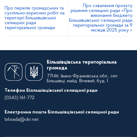
Про схвалення проєкту
Про перелік громадських та
рішення селищної ради «Про
суспільно-корисних робіт на
виконання бюджету
території Більшівцівської
Більшівцівської селищної ради
селищної ради
територіальної громади за 9
територіальної громади
місяців 2025 року »
Більшівцівська територіальна
громада
77146, Івано-Франківська обл., смт.
Більшівці, майд. Вічевий, буд. 1
Телефон Білльшівцівської селищної ради
(0343) 161-772
Електронна пошта Білльшівцівської селищної ради
bilsrada@ukr.net