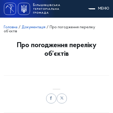
Skip
Більшівцівська
to
МЕНЮ
територіальна
content
громада
Головна
/
Документація
/
Про погодження переліку
об’єктів
Про погодження переліку
об’єктів