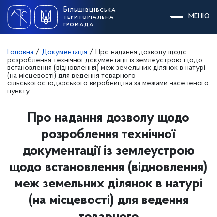
Skip
Більшівцівська
to
МЕНЮ
територіальна
content
громада
Головна
/
Документація
/
Про надання дозволу щодо
розроблення технічної документації із землеустрою щодо
встановлення (відновлення) меж земельних ділянок в натурі
(на місцевості) для ведення товарного
сільськогосподарського виробництва за межами населеного
пункту
Про надання дозволу щодо
розроблення технічної
документації із землеустрою
щодо встановлення (відновлення)
меж земельних ділянок в натурі
(на місцевості) для ведення
товарного