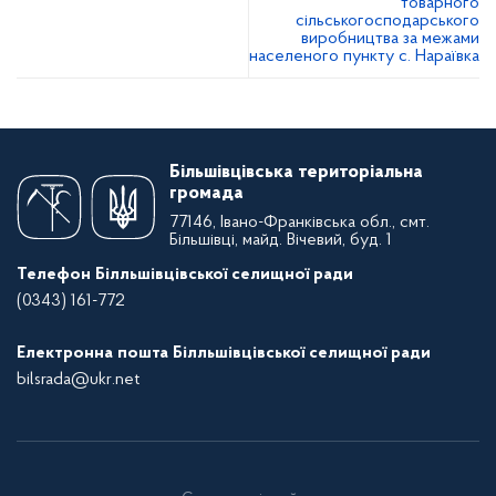
товарного
сільськогосподарського
виробництва за межами
населеного пункту с. Нараївка
Більшівцівська територіальна
громада
77146, Івано-Франківська обл., смт.
Більшівці, майд. Вічевий, буд. 1
Телефон Білльшівцівської селищної ради
(0343) 161-772
Електронна пошта Білльшівцівської селищної ради
bilsrada@ukr.net