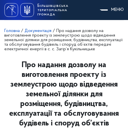
Skip
Більшівцівська
to
МЕНЮ
територіальна
content
громада
Головна
/
Документація
/
Про надання дозволу на
виготовлення проекту із землеустрою щодо відведення
земельної ділянки для розміщення, будівництва, експлуатації
та обслуговування будівель і споруд об’єктів передачі
електричної енергії в с. с. Загір’я Кукільницьке
Про надання дозволу на
виготовлення проекту із
землеустрою щодо відведення
земельної ділянки для
розміщення, будівництва,
експлуатації та обслуговування
будівель і споруд об’єктів