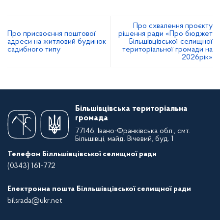
Про схвалення проєкту
Про присвоєння поштової
рішення ради «Про бюджет
адреси на житловий будинок
Більшівцівської селищної
садибного типу
територіальної громади на
2026рік»
Більшівцівська територіальна
громада
77146, Івано-Франківська обл., смт.
Більшівці, майд. Вічевий, буд. 1
Телефон Білльшівцівської селищної ради
(0343) 161-772
Електронна пошта Білльшівцівської селищної ради
bilsrada@ukr.net