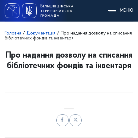
Skip
Більшівцівська
to
МЕНЮ
територіальна
content
громада
Головна
/
Документація
/
Про надання дозволу на списання
бібліотечних фондів та інвентаря
Про надання дозволу на списання
бібліотечних фондів та інвентаря