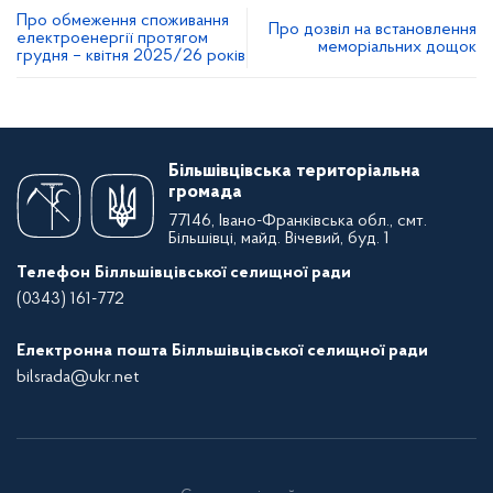
Про обмеження споживання
Про дозвіл на встановлення
електроенергії протягом
меморіальних дощок
грудня – квітня 2025/26 років
Більшівцівська територіальна
громада
77146, Івано-Франківська обл., смт.
Більшівці, майд. Вічевий, буд. 1
Телефон Білльшівцівської селищної ради
(0343) 161-772
Електронна пошта Білльшівцівської селищної ради
bilsrada@ukr.net