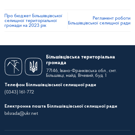
Про бюджет Більшівцівської
Регламент роботи
селищної територіальної
Більшівцівської селищної ради
громади на 2023 рік
Більшівцівська територіальна
громада
77146, Івано-Франківська обл., смт.
Більшівці, майд. Вічевий, буд. 1
Телефон Білльшівцівської селищної ради
(0343) 161-772
Електронна пошта Білльшівцівської селищної ради
bilsrada@ukr.net