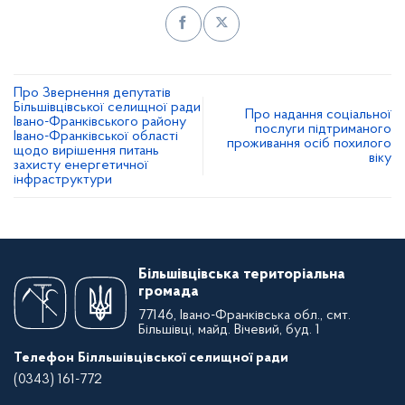
Про Звернення депутатів
Більшівцівської селищної ради
Про надання соціальної
Івано-Франківського району
послуги підтриманого
Івано-Франківської області
проживання осіб похилого
щодо вирішення питань
віку
захисту енергетичної
інфраструктури
Більшівцівська територіальна
громада
77146, Івано-Франківська обл., смт.
Більшівці, майд. Вічевий, буд. 1
Телефон Білльшівцівської селищної ради
(0343) 161-772