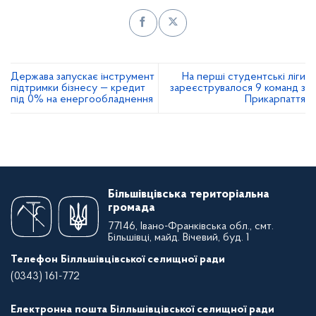
Держава запускає інструмент
На перші студентські ліги
підтримки бізнесу — кредит
зареєструвалося 9 команд з
під 0% на енергообладнення
Прикарпаття
Більшівцівська територіальна
громада
77146, Івано-Франківська обл., смт.
Більшівці, майд. Вічевий, буд. 1
Телефон Білльшівцівської селищної ради
(0343) 161-772
Електронна пошта Білльшівцівської селищної ради