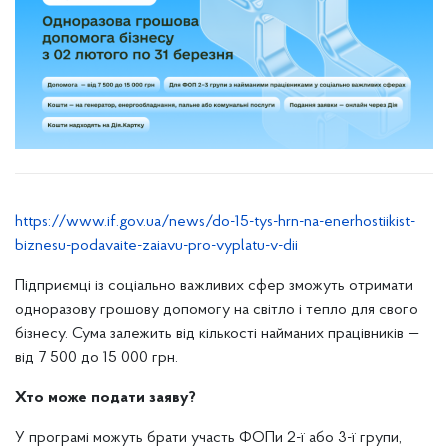
https://www.if.gov.ua/news/do-15-tys-hrn-na-enerhostiikist-
biznesu-podavaite-zaiavu-pro-vyplatu-v-dii
Підприємці із соціально важливих сфер зможуть отримати
одноразову грошову допомогу на світло і тепло для свого
бізнесу. Сума залежить від кількості найманих працівників —
від 7 500 до 15 000 грн.
Хто може подати заяву?
У програмі можуть брати участь ФОПи 2-ї або 3-ї групи,