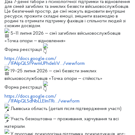
Два 7-денні табори з психологічної підтримки та відновлення
для сімей загиблих та зниклих безвісти військовослужбовців.
Це безпечний простір, де сім’ї можуть відновити внутрішні
ресурси, прожити складні емоції, зміцнити взаємодію в
родині та отримати підтримку фахівців і спільноти людей зі
схожим досвідом.
5–11 липня 2026 — сім’ї загиблих військовослужбовців
«Точка опори — відновлення»
Форма реєстрації
https://docs.google.com/
…/1FAIpQLSf9wmUPhdeliV…/viewform
19–25 липня 2026 — сім’ї безвісти зниклих
військовослужбовців «Точка опори — стійкість»
Форма реєстрації
https://docs.google.com/
…/1FAIpQLSdNbLLEImTRi…/viewform
Львівська область (деталі після підтвердження участі)
Участь безкоштовна — проживання, харчування та всі
матеріали.
У програмі: психологічна підтримка, психоедукація, арт-