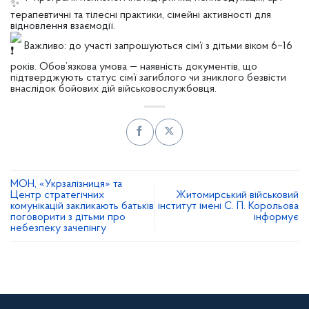
терапевтичні та тілесні практики, сімейні активності для
відновлення взаємодії.
Важливо: до участі запрошуються сім’ї з дітьми віком 6–16
років. Обов’язкова умова — наявність документів, що
підтверджують статус сім’ї загиблого чи зниклого безвісти
внаслідок бойових дій військовослужбовця.
МОН, «Укрзалізниця» та
Центр стратегічних
Житомирський військовий
комунікацій закликають батьків
інститут імені С. П. Корольова
поговорити з дітьми про
інформує
небезпеку зачепінгу