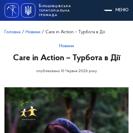
Skip
Більшівцівська
to
МЕНЮ
територіальна
content
громада
Головна
/
Новини
/
Care in Action – Турбота в Дії
Новини
Care in Action – Турбота в Дії
опубліковано 10 Червня 2026 року