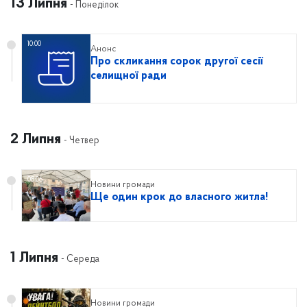
13 Липня
- Понеділок
10:00
Анонс
Про скликання сорок другої сесії
селищної ради
2 Липня
- Четвер
08:06
Новини громади
Ще один крок до власного житла!
1 Липня
- Середа
09:24
Новини громади