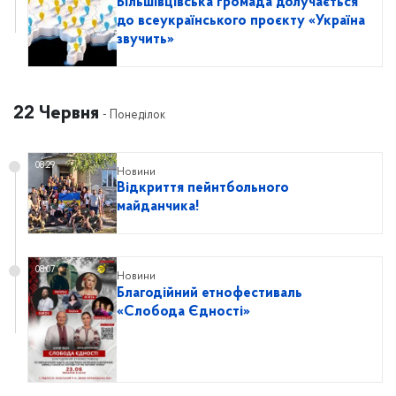
Більшівцівська громада долучається
до всеукраїнського проєкту «Україна
звучить»
22 Червня
- Понеділок
08:29
Новини
Відкриття пейнтбольного
майданчика!
08:07
Новини
Благодійний етнофестиваль
«Слобода Єдності»