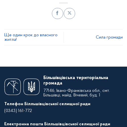
Ще один крок до власного
Сила громади
житла!
Більшівцівська територіальна
громада
77146, Івано-Франківська обл., смт.
Більшівці, майд. Вічевий, буд. 1
Телефон Білльшівцівської селищної ради
(0343) 161-772
Електронна пошта Білльшівцівської селищної ради