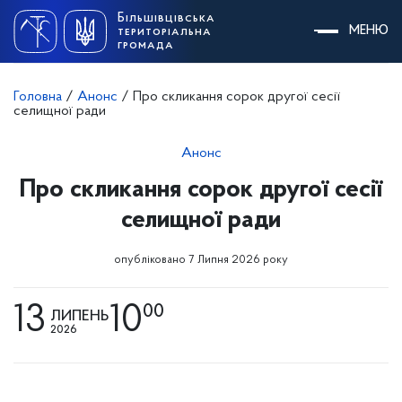
Skip
Більшівцівська
to
МЕНЮ
територіальна
content
громада
Головна
/
Анонс
/
Про скликання сорок другої сесії
селищної ради
Анонс
Про скликання сорок другої сесії
селищної ради
опубліковано 7 Липня 2026 року
13
10
00
ЛИПЕНЬ
2026