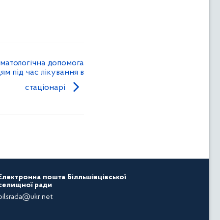
матологічна допомога
м під час лікування в
стаціонарі
Електронна пошта Білльшівцівської
селищної ради
bilsrada@ukr.net