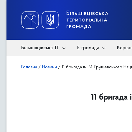
Skip
to
content
Більшівцівська
територіальна
громада
Більшівцівська ТГ
Е-громада
Керівн
Головна
/
Новини
/
11 бригада ім. М. Грушевського На
11 бригада 