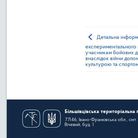
Детальна інформа
експериментального 
учасникам бойових ді
внаслідок війни допо
культурою та спорто
Більшівцівська територіальна
77146, Івано-Франківська обл., смт. 
Вічевий, буд. 1