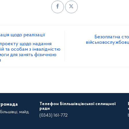
ція щодо реалізації
Безоплатна сто
військовослужбовця
проекту щодо надання
й та особам з інвалідністю
моги для занять фізичною
м
Телефон Білльшівцівської селищної
 громада
ради
Більшівці, майд.
(0343) 161-772