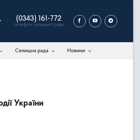
(0343) 161-772
у
телефон селищної ради
Селищна рада
Новини
рдії України