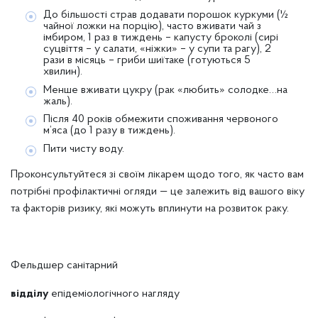
До більшості страв додавати порошок куркуми (½
чайної ложки на порцію), часто вживати чай з
імбиром, 1 раз в тиждень – капусту броколі (сирі
суцвіття – у салати, «ніжки» – у супи та рагу), 2
рази в місяць – гриби шиїтаке (готуються 5
хвилин).
Менше вживати цукру (рак «любить» солодке…на
жаль).
Після 40 років обмежити споживання червоного
м’яса (до 1 разу в тиждень).
Пити чисту воду.
Проконсультуйтеся зі своїм лікарем щодо того, як часто вам
потрібні профілактичні огляди — це залежить від вашого віку
та факторів ризику, які можуть вплинути на розвиток раку.
Фельдшер санітарний
відділу
епідеміологічного нагляду