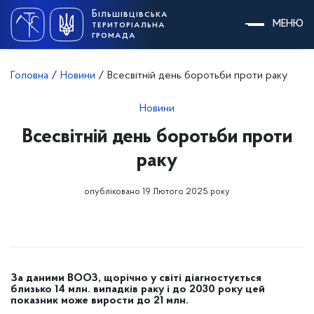
Skip
Більшівцівська
to
МЕНЮ
територіальна
content
громада
Головна
/
Новини
/
Всесвітній день боротьби проти раку
Новини
Всесвітній день боротьби проти
раку
опубліковано 19 Лютого 2025 року
За даними ВООЗ, щорічно у світі діагностується
близько 14 млн. випадків раку і до 2030 року цей
показник може вирости до 21 млн.