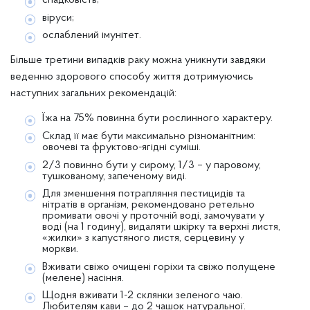
спадковість;
віруси;
ослаблений імунітет.
Більше третини випадків раку можна уникнути завдяки
веденню здорового способу життя дотримуючись
наступних загальних рекомендацій:
Їжа на 75% повинна бути рослинного характеру.
Склад її має бути максимально різноманітним:
овочеві та фруктово-ягідні суміші.
2/3 повинно бути у сирому, 1/3 – у паровому,
тушкованому, запеченому виді.
Для зменшення потрапляння пестицидів та
нітратів в організм, рекомендовано ретельно
промивати овочі у проточній воді, замочувати у
воді (на 1 годину), видаляти шкірку та верхні листя,
«жилки» з капустяного листя, серцевину у
моркви.
Вживати свіжо очищені горіхи та свіжо полущене
(мелене) насіння.
Щодня вживати 1-2 склянки зеленого чаю.
Любителям кави – до 2 чашок натуральної.