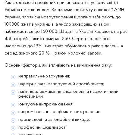
Рак є однією з провідних причин смерті в усьому світі, і
Україна не є винятком. За даними Інституту онкології АМН
України, злоякісні новоутворення щорічно забирають до
100000 життів українців, а число захворівших за рік
наближається до 160 000. Щодня в Україні хворіють на рак
450 людей, з яких помирає 250. Серед чоловічого
населення до 19% цих втрат обумовлено раком легень, а
серед жіночого 20 % – раком молочної залози.
Основні фактори, які впливають на виникнення раку:
неправильне харчування;
надмірна вага, малорухомий спосіб життя;
паління, зловживання алкоголем та наркотичними
речовинами;
іонізуюче випромінювання;
випромінювання радіоактивних речовин;
промислові та автомобільні викиди;
професійні шкідливості;