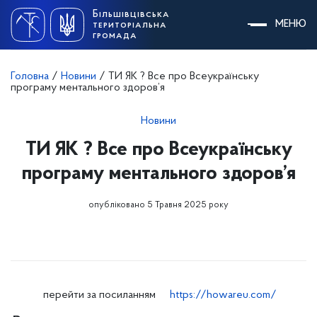
Skip
Більшівцівська
to
МЕНЮ
територіальна
content
громада
Головна
/
Новини
/
ТИ ЯК ? Все про Всеукраїнську
програму ментального здоров’я
Новини
ТИ ЯК ? Все про Всеукраїнську
програму ментального здоров’я
опубліковано 5 Травня 2025 року
перейти за посиланням
https://howareu.com/