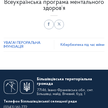
Всеукраїнська програма ментального
здоров’я
УВАГА! ПЕРОРАЛЬНА
Кібербезпека під час війни
ІМУНІЗАЦІЯ
Більшівцівська територіальна
громада
77146, Івано-Франківська обл., смт.
Більшівці, майд. Вічевий, буд. 1
Телефон Білльшівцівської селищної ради
(0343) 161-772