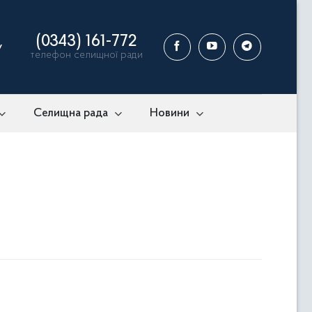
(0343) 161-772
у
телефон селищної ради
Селищна рада
Новини