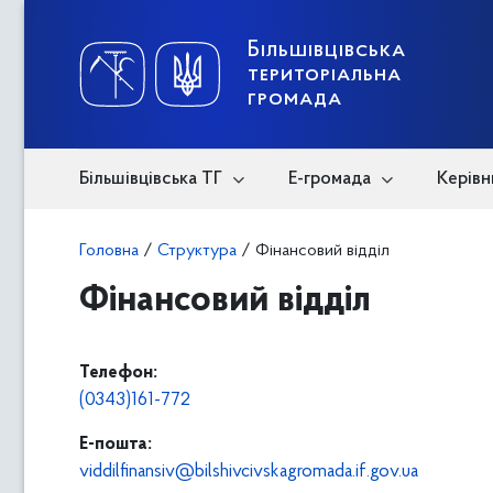
Skip
to
content
Більшівцівська
територіальна
громада
Більшівцівська ТГ
Е-громада
Керівн
Головна
/
Структура
/
Фінансовий відділ
Фінансовий відділ
Телефон:
(0343)161-772
E-пошта:
viddilfinansiv@bilshivcivskagromada.if.gov.ua