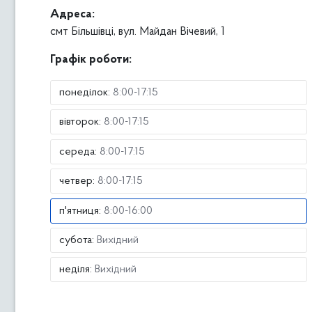
Адреса:
смт Більшівці, вул. Майдан Вічевий, 1
Графік роботи:
понеділок
:
8:00-17:15
вівторок
:
8:00-17:15
середа
:
8:00-17:15
четвер
:
8:00-17:15
п'ятниця
:
8:00-16:00
субота
:
Вихідний
неділя
:
Вихідний