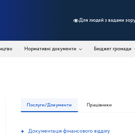
Для людей з вадами зор
ицтво
Нормативні документи
Бюджет громади
Послуги/Документи
Працівники
Документація фінансового відділу