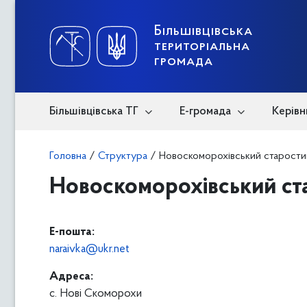
Skip
to
content
Більшівцівська
територіальна
громада
Більшівцівська ТГ
Е-громада
Керівн
Головна
/
Структура
/
Новоскоморохівський старости
Новоскоморохівський ст
E-пошта:
naraivka@ukr.net
Адреса:
с. Нові Скоморохи