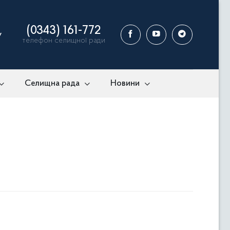
(0343) 161-772
у
телефон селищної ради
Селищна рада
Новини