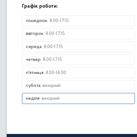
Графік роботи:
понеділок
:
8.00-17.15
вівторок
:
8.00-17.15
середа
:
8.00-17.15
четвер
:
8.00-17.15
п'ятниця
:
8.00-16.00
субота
:
вихідний
неділя
:
вихідний