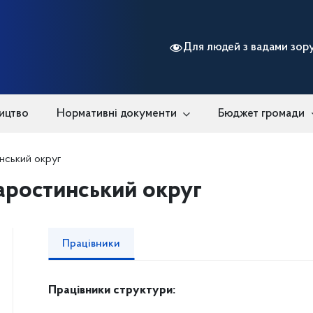
Для людей з вадами зор
ицтво
Нормативні документи
Бюджет громади
нський округ
аростинський округ
Працівники
Працівники структури: