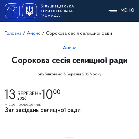
Skip
Більшівцівська
to
МЕНЮ
територіальна
content
громада
Головна
/
Анонс
/
Сорокова сесія селищної ради
Анонс
Сорокова сесія селищної ради
опубліковано 3 Березня 2026 року
13
10
00
БЕРЕЗЕНЬ
2026
місце проведення:
Зал засідань селищної ради