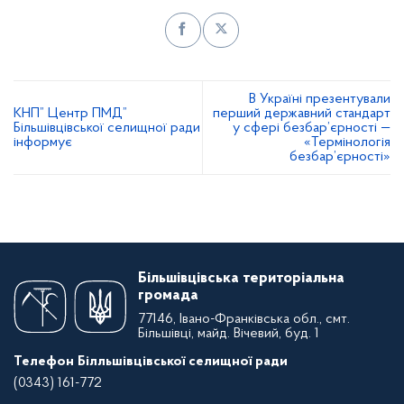
В Україні презентували
КНП” Центр ПМД”
перший державний стандарт
Більшівцівської селищної ради
у сфері безбар’єрності —
інформує
«Термінологія
безбар’єрності»
Більшівцівська територіальна
громада
77146, Івано-Франківська обл., смт.
Більшівці, майд. Вічевий, буд. 1
Телефон Білльшівцівської селищної ради
(0343) 161-772