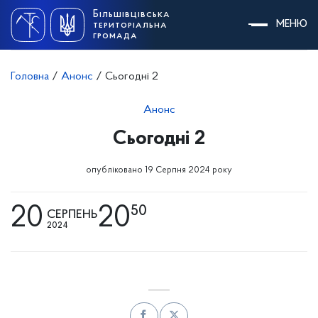
Skip
Більшівцівська
to
МЕНЮ
територіальна
content
громада
Головна
/
Анонс
/
Сьогодні 2
Анонс
Сьогодні 2
опубліковано 19 Серпня 2024 року
20
20
50
СЕРПЕНЬ
2024