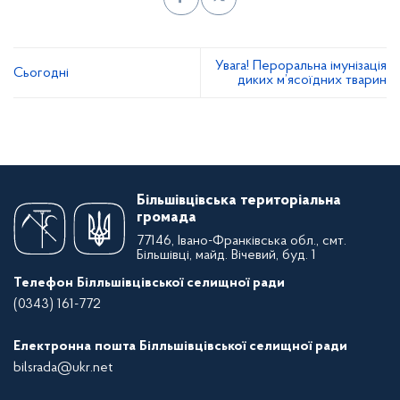
Увага! Пероральна імунізація
Сьогодні
диких м’ясоїдних тварин
Більшівцівська територіальна
громада
77146, Івано-Франківська обл., смт.
Більшівці, майд. Вічевий, буд. 1
Телефон Білльшівцівської селищної ради
(0343) 161-772
Електронна пошта Білльшівцівської селищної ради
bilsrada@ukr.net