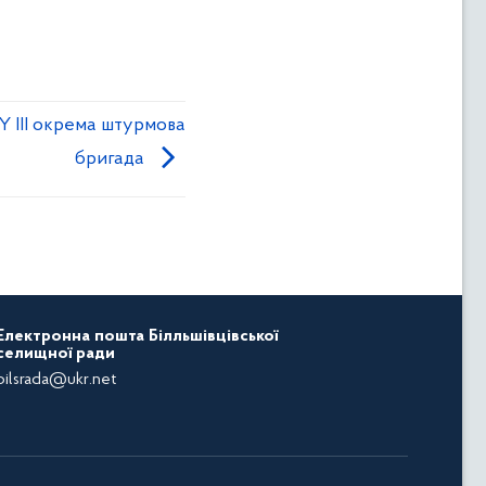
 III окрема штурмова
бригада
Електронна пошта Білльшівцівської
селищної ради
bilsrada@ukr.net