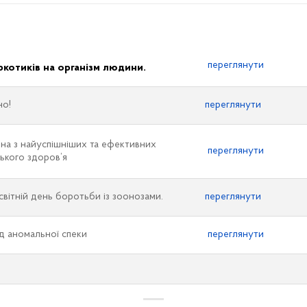
переглянути
ркотиків на організм людини.
но!
переглянути
на з найуспішніших та ефективних
переглянути
ського здоров’я
світній день боротьби із зоонозами.
переглянути
ід аномальної спеки
переглянути