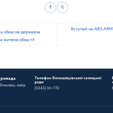
Вступай на АВЗ.ARMY
ка обласна державна
и жителів області!
Телефон Білльшівцівської селищної
 громада
ради
Більшівці, майд.
(0343) 161-772