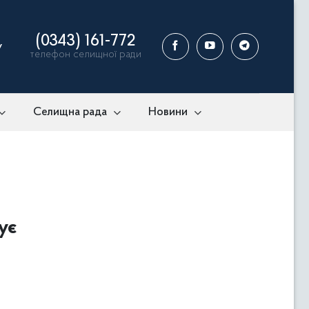
(0343) 161-772
у
телефон селищної ради
Селищна рада
Новини
ує