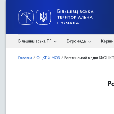
Skip
to
content
Більшівцівська
територіальна
громада
Більшівцівська ТГ
Е-громада
Керівн
Головна
/
ОЦКПХ МОЗ
/
Рогатинський відділ ІФОЦК
Р