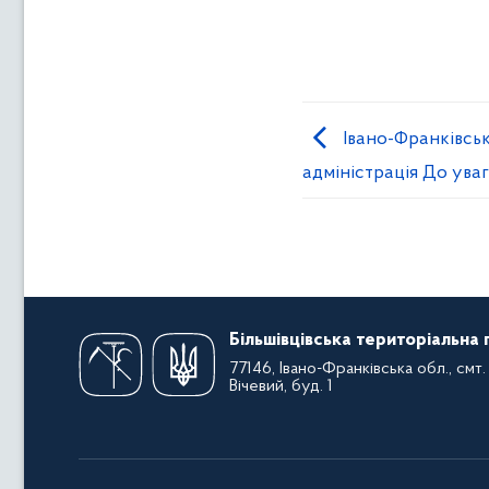
Івано-Франківсь
адміністрація До уваг
Більшівцівська територіальна
77146, Івано-Франківська обл., смт. 
Вічевий, буд. 1