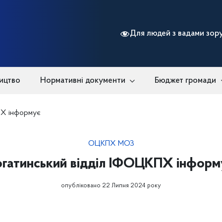
Для людей з вадами зор
ицтво
Нормативні документи
Бюджет громади
ПХ інформує
ОЦКПХ МОЗ
огатинський відділ ІФОЦКПХ інформ
опубліковано 22 Липня 2024 року