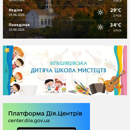
3 m/s
29°C
Неділя
09.08.2026
2 m/s
34°C
Понеділок
10.08.2026
1 m/s