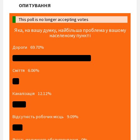
ОПИТУВАННЯ
This poll is no longer accepting votes
Яка, на вашу думку, найбільша проблема у вашому
населеному пункті
Дороги
69.70%
Сміття
6.06%
Каналізація
12.12%
Відсутність робочих місць
9.09%
Якість медичного обслуговування
0%