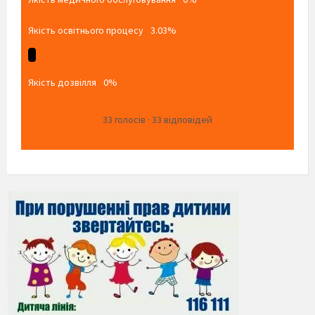
Якість освітнього процесу
3.03%
Якість дозвілля
0%
33
голосів
·
33
відповідей