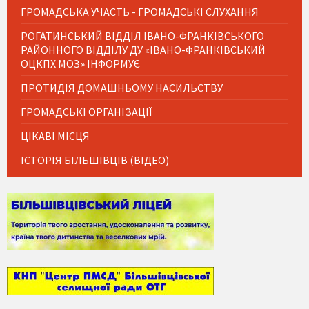
ГРОМАДСЬКА УЧАСТЬ - ГРОМАДСЬКІ СЛУХАННЯ
РОГАТИНСЬКИЙ ВІДДІЛ ІВАНО-ФРАНКІВСЬКОГО
РАЙОННОГО ВІДДІЛУ ДУ «ІВАНО-ФРАНКІВСЬКИЙ
ОЦКПХ МОЗ» ІНФОРМУЄ
ПРОТИДІЯ ДОМАШНЬОМУ НАСИЛЬСТВУ
ГРОМАДСЬКІ ОРГАНІЗАЦІЇ
ЦІКАВІ МІСЦЯ
ІСТОРІЯ БІЛЬШІВЦІВ (ВІДЕО)