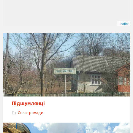
Leaflet
Підшумлянці
Села громади