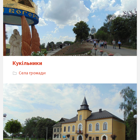
Кукільники
Села громади