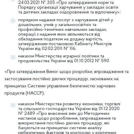
24.03.2021 № 305 «Про затвердження норм та
Порядку організації харчування у закладах освіти
та дитячих закладах оздоровлення та відпочинку»;
порядком надання послуг з харчування дітей у
дошкільних, учнів у загальноосвітніх та
професійно-технічних навчальних закладах,
операції з надання яких звільняються від
обкладення податком на додану вартість,
затвердженим постановою Кабінету Міністрів
України від 02.02.2011 № 116;
наказом Міністерства аграрної політики та
продовольства України від 01.10.2012 № 590
«Про затвердження Вимог щодо розробки, впровадження та
застосування постійно діючих процедур, заснованих на
принципах Системи управління безпечністю харчових
продуктів (НАССР);
наказом Міністерства розвитку економіки, торгівлі
та сільського господарства України від 01.12.2020
№ 2489 «Про внесення змін до Методичних
настанов щодо розроблення, запровадження та
використання постійно діючих процедур, які
базуються на принципах системи аналізу
небезпечних факторів та контролю у критичних