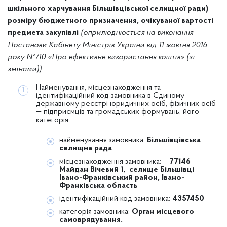
шкільного харчування Більшівцівської селищної ради)
розміру бюджетного призначення, очікуваної вартості
предмета закупівлі
(оприлюднюється на виконання
Постанови Кабінету Міністрів України від 11 жовтня 2016
року №710 «Про ефективне використання коштів» (зі
змінами))
Найменування, місцезнаходження та
ідентифікаційний код замовника в Єдиному
державному реєстрі юридичних осіб, фізичних осіб
— підприємців та громадських формувань, його
категорія:
найменування замовника:
Більшівцівська
селищна рада
місцезнаходження замовника:
77146
Майдан Вічевий 1, селище Більшівці
Івано-Франківський район, Івано-
Франківська область
ідентифікаційний код замовника:
4357450
категорія замовника:
Орган місцевого
самоврядування.