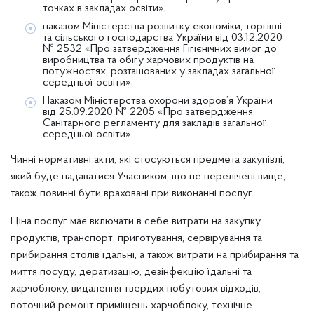
точках в закладах освіти»;
наказом Міністерства розвитку економіки, торгівлі
та сільського господарства України від 03.12.2020
№ 2532 «Про затвердження Гігієнічних вимог до
виробництва та обігу харчових продуктів на
потужностях, розташованих у закладах загальної
середньої освіти»;
Наказом Міністерства охорони здоров’я України
від 25.09.2020 № 2205 «Про затвердження
Санітарного регламенту для закладів загальної
середньої освіти».
Чинні нормативні акти, які стосуються предмета закупівлі,
який буде надаватися Учасником, що не перелічені вище,
також повинні бути враховані при виконанні послуг.
Ціна послуг має включати в себе витрати на закупку
продуктів, транспорт, приготування, сервірування та
прибирання столів їдальні, а також витрати на прибирання та
миття посуду, дератизацію, дезінфекцію їдальні та
харчоблоку, видалення твердих побутових відходів,
поточний ремонт приміщень харчоблоку, технічне