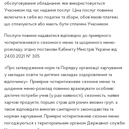
обслуговування обладнання, яке використовується
Учасником під час надання послуг. Ціна послуг повинна
включати в себе всі податки та збори, обов’язкові платежі,
що сплачуються або мають бути сплачені Учасником.
Послуги повинні надаватися відповідно до примірного
чотиритижневого сезонного меню та щоденного меню-
розкладу, згідно постанови Кабінету Міністрів України від
24.03.2021 № 305
«Про затвердження норм та Порядку організації харчування
у закладах освіти та дитячих закладах оздоровлення та
відпочинку». Примірне чотиритижневе сезонне меню та
щоденне меню-розклад повинно враховувати особливі
дієтичні потреби учнів (у разі наявності), сезонність, наявні
харчові продукти, порцію страв для різних вікових груп, а
також відповідати вимогам санітарного законодавства та
нормам харчування. Примірні чотиритижневі сезонні меню
погоджуються з територіальним органом Державної служби