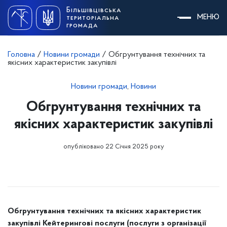
Skip
Більшівцівська
to
МЕНЮ
територіальна
content
громада
Головна
/
Новини громади
/
Обгрунтування технічних та
якісних характеристик закупівлі
Новини громади
,
Новини
Обгрунтування технічних та
якісних характеристик закупівлі
опубліковано 22 Січня 2025 року
Обгрунтування технічних та якісних характеристик
закупівлі
Кейтерингові послуги (послуги з організації