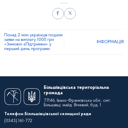
Понад 2 млн українців подали
заяви на виплату 1000 грн
ІНФОРМАЦІЯ
«Зимової єПідтримки» у
перший день програми
Більшівцівська територіальна
громада
77146, Івано-Франківська обл., смт.
Більшівці, майд. Вічевий, буд. 1
Телефон Білльшівцівської селищної ради
(0343) 161-772