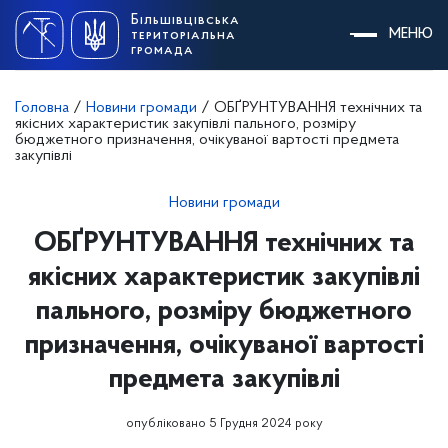
Skip
Більшівцівська
to
МЕНЮ
територіальна
content
громада
Головна
/
Новини громади
/
ОБҐРУНТУВАННЯ технічних та
якісних характеристик закупівлі пального, розміру
бюджетного призначення, очікуваної вартості предмета
закупівлі
Новини громади
ОБҐРУНТУВАННЯ технічних та
якісних характеристик закупівлі
пального, розміру бюджетного
призначення, очікуваної вартості
предмета закупівлі
опубліковано 5 Грудня 2024 року