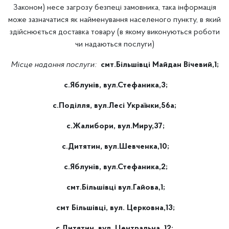
Законом) несе загрозу безпеці замовника, така інформація
може зазначатися як найменування населеного пункту, в який
здійснюється доставка товару (в якому виконуються роботи
чи надаються послуги)
Місце надання послуги:
смт.Більшівці Майдан Вічевий,1;
с.Яблунів, вул.Стефаника,3;
с.Поділля, вул.Лесі Українки,56а;
с.Жалибори, вул.Миру,37;
с.Дитятин, вул.Шевченка,10;
с.Яблунів, вул.Стефаника,2;
смт.Більшівці вул.Гайова,1;
смт Більшівці, вул. Церковна,13;
с.Дитятин, вул. Центральна, 12;