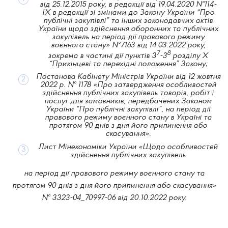
від 25.12.2015 року, в редакції від 19.04.2020 №114-
IX в редакції зі змінами
до Закону України “Про
публічні закупівлі” та інших законодавчих актів
України щодо здійснення оборонних та публічних
закупівель на період дії правового режиму
воєнного стану» №7163 від 14.03.2022 року,
7
8
зокрема в частині дії пунктів 3
-3
розділу Х
“Прикінцеві та перехідні положення” Закону;
Постанова Кабінету Міністрів України від 12 жовтня
2022 р. № 1178 «Про затвердження особливостей
здійснення публічних закупівель товарів, робіт і
послуг для замовників, передбачених Законом
України “Про публічні закупівлі”, на період дії
правового режиму воєнного стану в Україні та
протягом 90 днів з дня його припинення або
скасування».
Лист Мінекономіки України «Щодо особливостей
здійснення публічних закупівель
на період дії правового режиму воєнного стану та
протягом 90 днів з дня його припинення або скасування»
№ 3323-04_70997-06 від 20.10.2022 року.