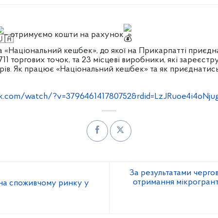
– отримуємо кошти на рахунок
ма «Національний кешбек», до якої на Прикарпатті приєдн
11 торгових точок, та 23 місцеві виробники, які зареєстр
арів. Як працює «Національний кешбек» та як приєднатись
k.com/watch/?v=379646141780752&rdid=LzJRuoe4i4oNju
За результатами чергово
отримання мікрогрант
 на споживчому ринку у