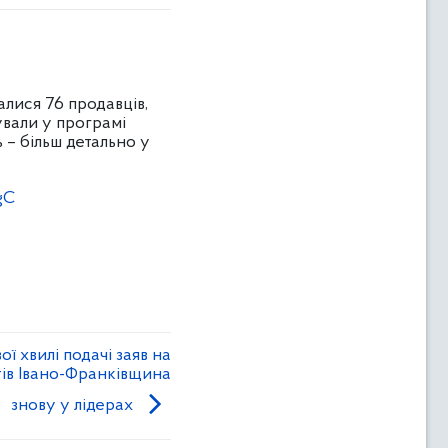
алися 76 продавців,
ували у програмі
 – більш детально у
gC
ї хвилі подачі заяв на
ів Івано-Франківщина
знову у лідерах