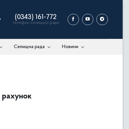
(0343) 161-772
у
телефон селищної ради
Селищна рада
Новини
а рахунок