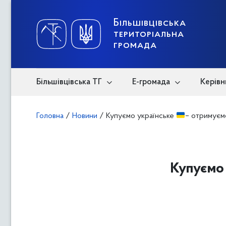
Skip
to
content
Більшівцівська
територіальна
громада
Більшівцівська ТГ
Е-громада
Керівн
Головна
/
Новини
/
Купуємо українське
– отримуєм
Купуємо