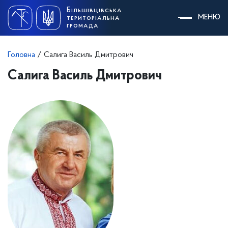
Skip
Більшівцівська
to
МЕНЮ
територіальна
content
громада
Головна
/
Салига Василь Дмитрович
Салига Василь Дмитрович