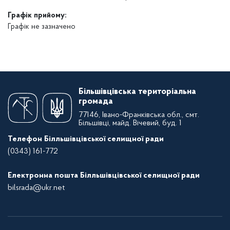
Графік прийому:
Графік не зазначено
Більшівцівська територіальна
громада
77146, Івано-Франківська обл., смт.
Більшівці, майд. Вічевий, буд. 1
Телефон Білльшівцівської селищної ради
(0343) 161-772
Електронна пошта Білльшівцівської селищної ради
bilsrada@ukr.net