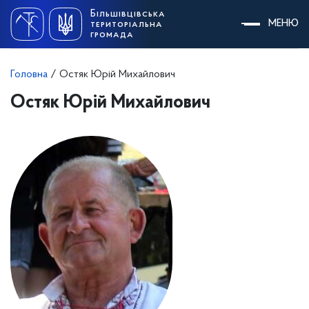
Skip
Більшівцівська
to
МЕНЮ
територіальна
content
громада
Головна
/
Остяк Юрій Михайлович
Остяк Юрій Михайлович