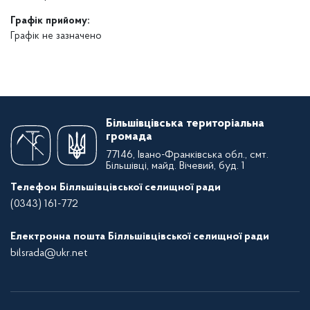
Графік прийому:
Графік не зазначено
Більшівцівська територіальна
громада
77146, Івано-Франківська обл., смт.
Більшівці, майд. Вічевий, буд. 1
Телефон Білльшівцівської селищної ради
(0343) 161-772
Електронна пошта Білльшівцівської селищної ради
bilsrada@ukr.net