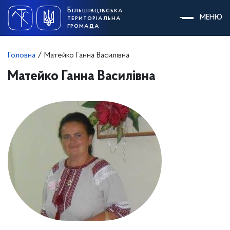
Skip
Більшівцівська
to
МЕНЮ
територіальна
content
громада
Головна
/
Матейко Ганна Василівна
Матейко Ганна Василівна