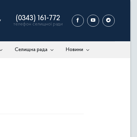
(0343) 161-772
у
телефон селищної ради
Селищна рада
Новини