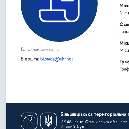
Міс
Місц
Осві
вища
Міс
Головний спеціаліст
Місц
E-пошта:
bilsrada@ukr.net
Гра
Граф
Більшівцівська територіальна
77146, Івано-Франківська обл., смт. 
Вічевий, буд. 1