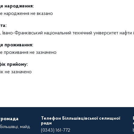
це народження:
е народження не вказано
та:
, Івано-Франківський національний технічний університет нафти і
це проживання:
е проживання не зазначено
фік прийому:
ік не зазначено
Телефон Білльшівцівської селищної
 громада
ради
Більшівці, майд.
(0343) 161-772