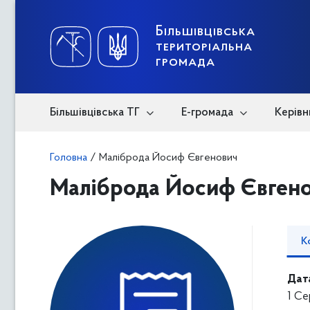
Skip
to
content
Більшівцівська
територіальна
громада
Більшівцівська ТГ
Е-громада
Керівн
Головна
/
Маліброда Йосиф Євгенович
Маліброда Йосиф Євген
К
Дат
1 Се