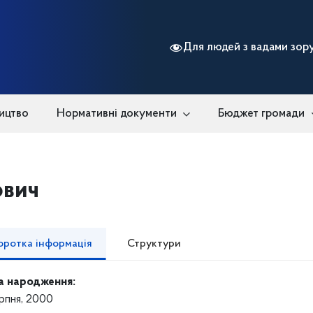
Для людей з вадами зор
ицтво
Нормативні документи
Бюджет громади
ович
оротка інформація
Структури
а народження:
рпня, 2000