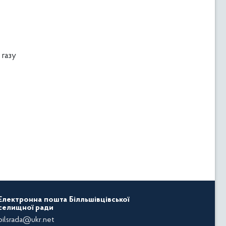
 газу
Електронна пошта Білльшівцівської
селищної ради
bilsrada@ukr.net