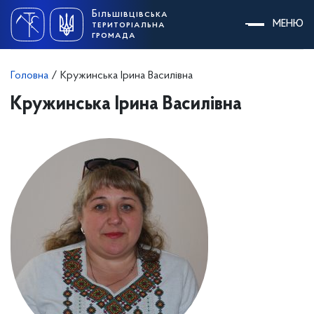
Skip
Більшівцівська
to
МЕНЮ
територіальна
content
громада
Головна
/
Кружинська Ірина Василівна
Кружинська Ірина Василівна