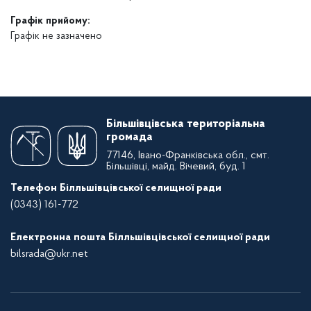
Графік прийому:
Графік не зазначено
Більшівцівська територіальна
громада
77146, Івано-Франківська обл., смт.
Більшівці, майд. Вічевий, буд. 1
Телефон Білльшівцівської селищної ради
(0343) 161-772
Електронна пошта Білльшівцівської селищної ради
bilsrada@ukr.net