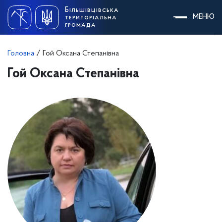
Skip
Більшівцівська
to
МЕНЮ
територіальна
content
громада
Головна
/
Гой Оксана Степанівна
Гой Оксана Степанівна