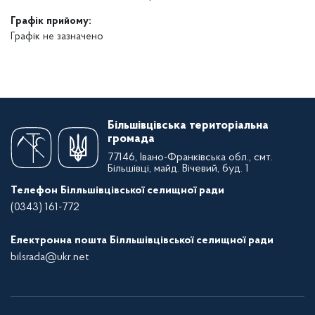
Графік прийому:
Графік не зазначено
Більшівцівська територіальна
громада
77146, Івано-Франківська обл., смт.
Більшівці, майд. Вічевий, буд. 1
Телефон Білльшівцівської селищної ради
(0343) 161-772
Електронна пошта Білльшівцівської селищної ради
bilsrada@ukr.net