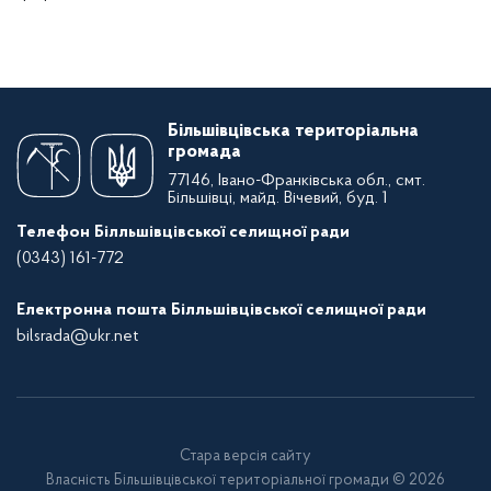
Більшівцівська територіальна
громада
77146, Івано-Франківська обл., смт.
Більшівці, майд. Вічевий, буд. 1
Телефон Білльшівцівської селищної ради
(0343) 161-772
Електронна пошта Білльшівцівської селищної ради
bilsrada@ukr.net
Стара версія сайту
Власність Більшівцівської територіальної громади © 2026