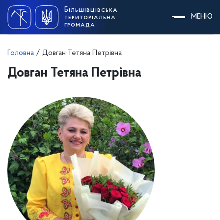
Skip
Більшівцівська
to
МЕНЮ
територіальна
content
громада
Головна
/
Довган Тетяна Петрівна
Довган Тетяна Петрівна