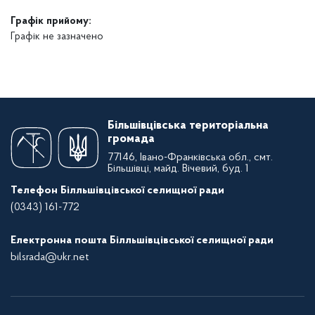
Графік прийому:
Графік не зазначено
Більшівцівська територіальна
громада
77146, Івано-Франківська обл., смт.
Більшівці, майд. Вічевий, буд. 1
Телефон Білльшівцівської селищної ради
(0343) 161-772
Електронна пошта Білльшівцівської селищної ради
bilsrada@ukr.net