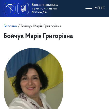
Skip
Більшівцівська
to
МЕНЮ
територіальна
content
громада
Головна
/
Бойчук Марія Григорівна
Бойчук Марія Григорівна